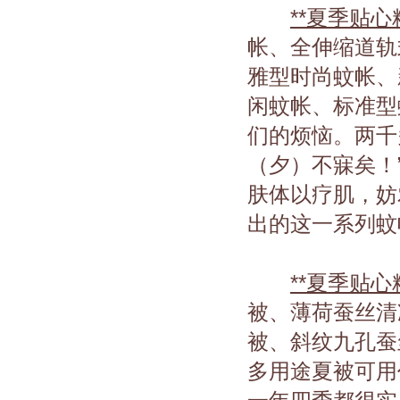
**夏季贴
帐、全伸缩道轨
雅型时尚蚊帐、
闲蚊帐、标准型
们的烦恼。两千
（夕）不寐矣！
肤体以疗肌，妨
出的这一系列蚊
**夏季贴
被、薄荷蚕丝清
被、斜纹九孔蚕
多用途夏被可用