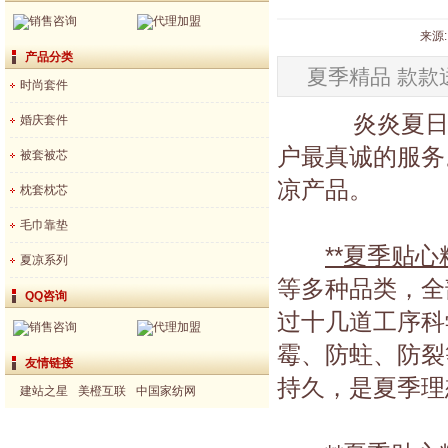
销售咨询
代理加盟
来源:
产品分类
夏季精品 款款
时尚套件
炎炎夏日，
婚庆套件
户最真诚的服务
被套被芯
凉产品。
枕套枕芯
毛巾靠垫
**夏季贴
夏凉系列
等多种品类，全
QQ咨询
过十几道工序科
销售咨询
代理加盟
霉、防蛀、防裂
友情链接
持久，是夏季理
建站之星
美橙互联
中国家纺网