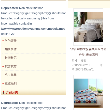
Deprecated
: Non-static method
ProductCategory::getCategoryArray() should not
be called statically, assuming $this from
incompatible context in
/www/wwwroot/dongyuanmc.com/module/mod_category_p.php
on line
20
时尚套件
婚庆套件
铅华 丝棉大提花经典四件套
分类:
奢华系列
被套被芯
尺寸：被套
220*240cm*1 床
枕套枕芯
单 260*245cm*1
枕套 48*74cm+5cm*2
毛巾靠垫
适合...
夏凉系列
产品分类
Deprecated
: Non-static method
ProductCategory::getCategoryArray() should not