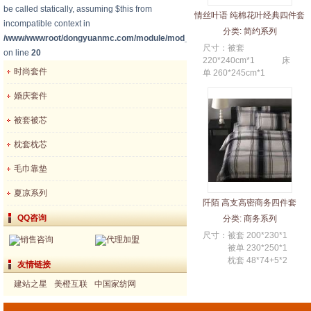
be called statically, assuming $this from
情丝叶语 纯棉花叶经典四件套
incompatible context in
分类:
简约系列
/www/wwwroot/dongyuanmc.com/module/mod_category_p.php
尺寸：被套
on line
20
220*240cm*1 床
时尚套件
单 260*245cm*1
枕套 48*74cm+5cm*2
婚庆套件
适合...
被套被芯
枕套枕芯
毛巾靠垫
夏凉系列
阡陌 高支高密商务四件套
QQ咨询
分类:
商务系列
尺寸：被套 200*230*1
销售咨询
代理加盟
被单 230*250*1
枕套 48*74+5*2
友情链接
...
建站之星
美橙互联
中国家纺网