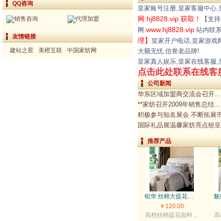
QQ咨询
皇家账号注册,皇家客服中心
销售咨询
代理加盟
网:hj8828.vip 获取！
【支持
www.hj8828.vip
网:
站内联系
友情链接
理】
皇家开户电话,皇家游戏
建站之星
美橙互联
中国家纺网
大额无忧,信誉老品牌!
皇家真人娱乐,皇家在线客服,
点击此处联系在线客
公司新闻
华东区域加盟商交流会召开...
**家纺召开2009年销售总结...
积极参与知名展会 不断拓展市场
国际礼品展温馨家纺亮点纷呈.
推荐产品
铅华 丝棉大提花经典四件套
￥120.00
高档丝棉提花面料，
高